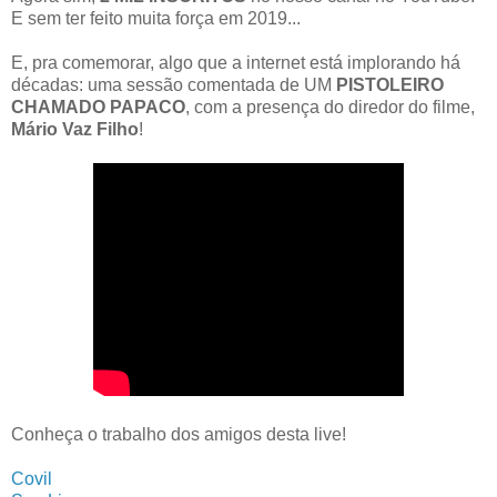
E sem ter feito muita força em 2019...
E, pra comemorar, algo que a internet está implorando há
décadas: uma sessão comentada de UM
PISTOLEIRO
CHAMADO PAPACO
, com a presença do diredor do filme,
Mário Vaz Filho
!
Conheça o trabalho dos amigos desta live!
Covil