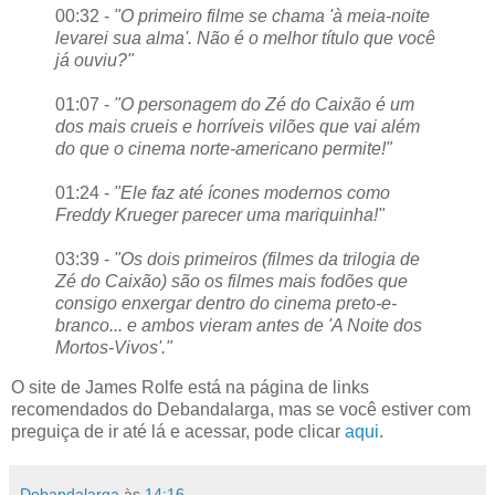
00:32 -
"O primeiro filme se chama 'à meia-noite
levarei sua alma'. Não é o melhor título que você
já ouviu?"
01:07 -
"O personagem do Zé do Caixão é um
dos mais crueis e horríveis vilões que vai além
do que o cinema norte-americano permite!"
01:24 -
"Ele faz até ícones modernos como
Freddy Krueger parecer uma mariquinha!"
03:39 -
"Os dois primeiros (filmes da trilogia de
Zé do Caixão) são os filmes mais fodões que
consigo enxergar dentro do cinema preto-e-
branco... e ambos vieram antes de 'A Noite dos
Mortos-Vivos'."
O site de James Rolfe está na página de links
recomendados do Debandalarga, mas se você estiver com
preguiça de ir até lá e acessar, pode clicar
aqui
.
Debandalarga
às
14:16